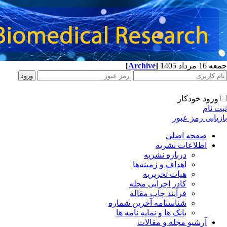
جمعه 16 مرداد 1405
]
Archive
[
ورود خودکار
ثبت نام
بازیابی رمز عبور
صفحه اصلی
اطلاعات نشریه
درباره نشریه
اهداف و زمینه‌ها
هیات تحریریه
کادر اجرایی مجله
فرآیند چاپ مقاله
شناسنامه آخرین شماره
بانک ها و نمایه نامه ها
آرشیو مجله و مقالات