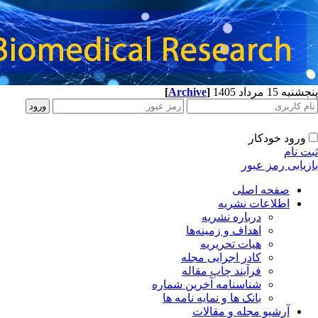
پنجشنبه 15 مرداد 1405
]
Archive
[
ورود خودکار
ثبت نام
بازیابی رمز عبور
صفحه اصلی
اطلاعات نشریه
درباره نشریه
اهداف و زمینه‌ها
هیات تحریریه
کادر اجرایی مجله
فرآیند چاپ مقاله
شناسنامه آخرین شماره
بانک ها و نمایه نامه ها
آرشیو مجله و مقالات