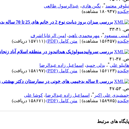
*
نیلوفر معتمد
،
نگین هادی
،
عبدالرسول طالعی
چکیده
(۱۸۰۹۴۷ مشاهده)
بررسی میزان‌ بروز دیابت نوع 2 در خانم های‌ 25 تا 70 ساله‌ بدون علامت مراجعه کننده به مرکز تحقیقات غدد و متابولیسم اصفهان‌، طی سال های‌ 81-1375
ص. ۴۱-۳۳
*
امینی مسعود
،
مهرمحمدی ناهید
،
امین الرعایا اشرف
چکیده
(۱۵۶۴۵۷ مشاهده)
|
متن کامل (PDF)
(۱۵۷۱۱۱ دریافت)
بررسی سرواپیدمیولوژیک هیداتیدوز در منطقه‌ اسلام آباد زنجان 381
ص. ۴۷-۴۱
*
هانیلو علی
،
بدلی حمید
،
اسماعیل زاده عبدالرضا
چکیده
(۱۵۶۱۲۳ مشاهده)
|
متن کامل (PDF)
(۱۵۸۱۹۷ دریافت)
بررسی 8 ساله‌ بدخیمی های خونی در بیمارستان دکتر بهشتی زنجان (78ـ1370)
ص. ۵۳-۴۷
*
جمشیدی علی اکبر
،
اسماعیل زاده عبدالرضا
،
کوشا علی
چکیده
(۱۵۸۹۷۵ مشاهده)
|
متن کامل (PDF)
(۱۵۸۶۷۱ دریافت)
پایگاه های مرتبط