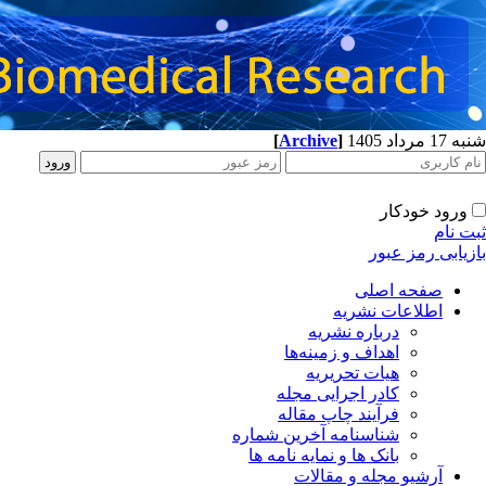
شنبه 17 مرداد 1405
]
Archive
[
ورود خودکار
ثبت نام
بازیابی رمز عبور
صفحه اصلی
اطلاعات نشریه
درباره نشریه
اهداف و زمینه‌ها
هیات تحریریه
کادر اجرایی مجله
فرآیند چاپ مقاله
شناسنامه آخرین شماره
بانک ها و نمایه نامه ها
آرشیو مجله و مقالات