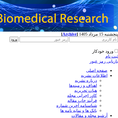
پنجشنبه 15 مرداد 1405
]
Archive
[
ورود خودکار
ثبت نام
بازیابی رمز عبور
صفحه اصلی
اطلاعات نشریه
درباره نشریه
اهداف و زمینه‌ها
هیات تحریریه
کادر اجرایی مجله
فرآیند چاپ مقاله
شناسنامه آخرین شماره
بانک ها و نمایه نامه ها
آرشیو مجله و مقالات