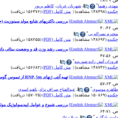
ص. ۳۹-۲۸
*
مهدی رهنما
،
شهربان عریان
،
کاظم پریور
چکیده
(۱۴۸۳۹۸ مشاهده)
|
متن کامل (PDF)
(۱۵۶۳۷۶ دریافت)
بررسی باکتریهای شایع مولد سینوزیت (حاد
ص. ۴۶-۴۰
*
محترم نصراله یی
چکیده
(۱۴۸۶۹۲ مشاهده)
|
متن کامل (PDF)
(۱۵۸۲۵۵ دریافت)
بررسی رشد وزن قد و وضعیت بینائی دانش آموزان (12-6 ساله) ش
ص. ۵۶-۴۷
*
فروزان آتش زاده شوریده
چکیده
(۱۴۸۷۳۶ مشاهده)
|
متن کامل (PDF)
(۱۵۶۶۸۲ دریافت)
تهیه آنتی ژنهای RNP, Sm از تیموس گوساله به منظور تعیین آتوآنتی بادیهای مربوطه در بیماران خود ایمنی
ص. ۶۳-۵۷
*
طاهره موسوی
،
عبدالفتاح صراف نژاد
،
ناهید اسدی
چکیده
(۱۵۰۸۶۹ مشاهده)
|
متن کامل (PDF)
(۱۵۷۰۲۵ دریافت)
بررسی شیوع و عوامل اپیدمیولوژیک موثر بر
ص. ۷۱-۶۴
*
داوود یادگاری
،
شیلا دعائی