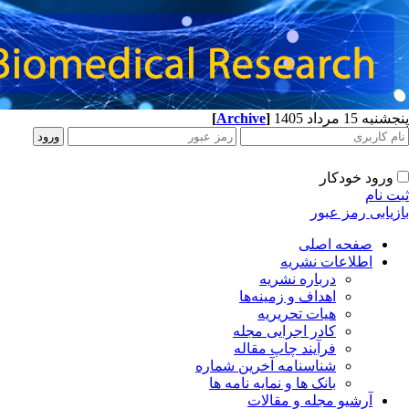
پنجشنبه 15 مرداد 1405
]
Archive
[
ورود خودکار
ثبت نام
بازیابی رمز عبور
صفحه اصلی
اطلاعات نشریه
درباره نشریه
اهداف و زمینه‌ها
هیات تحریریه
کادر اجرایی مجله
فرآیند چاپ مقاله
شناسنامه آخرین شماره
بانک ها و نمایه نامه ها
آرشیو مجله و مقالات