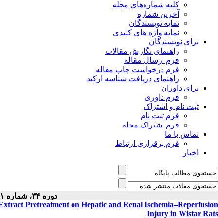
کلیه شماره‌های مجله
آخرین شماره
نمایه نویسندگان
نمایه واژه های کلیدی
برای نویسندگان
راهنمای نگارش مقالات
فرم ارسال مقاله
فرم درخواست چاپ مقاله
راهنمای دریافت شناسه ارکید
برای داوران
فرم داوری
ثبت نام و اشتراک
فرم ثبت نام
فرم اشتراک مجله
تماس با ما
فرم برقراری ارتباط
اخبار
دوره ۳۴، شماره ۱ - ( ۱۱-۱۴۰۴ )
i Extract Pretreatment on Hepatic and Renal Ischemia–Reperfusion
Injury in Wistar Rats