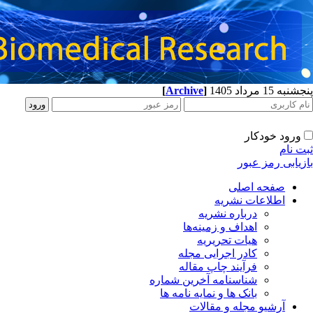
[
Archive
]
پنجشنبه 15 مرداد 1405
ورود خودکار
ثبت نام
بازیابی رمز عبور
صفحه اصلی
اطلاعات نشریه
درباره نشریه
اهداف و زمینه‌ها
هیات تحریریه
کادر اجرایی مجله
فرآیند چاپ مقاله
شناسنامه آخرین شماره
بانک ها و نمایه نامه ها
آرشیو مجله و مقالات