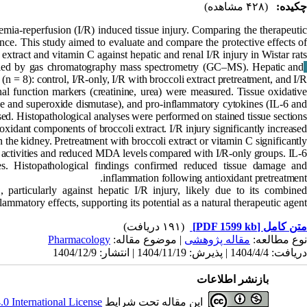
چکیده:
(۴۲۸ مشاهده)
hemia-reperfusion (I/R) induced tissue injury. Comparing the therapeuti
tance. This study aimed to evaluate and compare the protective effects of
 extract and vitamin C against hepatic and renal I/R injury in Wistar rats.
ified by gas chromatography mass spectrometry (GC–MS). Hepatic and
Materials & Methods:
(n = 8): control, I/R-only, I/R with broccoli extract pretreatment, and I/R
 function markers (creatinine, urea) were measured. Tissue oxidative
se and superoxide dismutase), and pro-inflammatory cytokines (IL-6 and
d. Histopathological analyses were performed on stained tissue sections.
idant components of broccoli extract. I/R injury significantly increase
 the kidney. Pretreatment with broccoli extract or vitamin C significantly
 activities and reduced MDA levels compared with I/R-only groups. IL-6
. Histopathological findings confirmed reduced tissue damage and
inflammation following antioxidant pretreatment.
 particularly against hepatic I/R injury, likely due to its combine
lammatory effects, supporting its potential as a natural therapeutic agent.
(۱۹۱ دریافت)
[PDF 1599 kb]
متن کامل
Pharmacology
| موضوع مقاله:
مقاله پژوهشی
نوع مطالعه:
دریافت: 1404/4/4 | پذیرش: 1404/11/19 | انتشار: 1404/12/9
بازنشر اطلاعات
 International License
این مقاله تحت شرایط