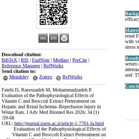
Backg
efficac
renal I
with v
stress
Download citation:
Result
BibTeX
|
RIS
|
EndNote
|
Medlars
|
ProCite
|
serum A
Reference Manager
|
RefWorks
attenu
Send citation to:
and TN
Mendeley
Zotero
RefWorks
Concl
Fatehi D, Raeeszadeh M, Mohammadzadeh P.
Evaluation of the Pathophysiological Effects of
Vitamin C and Broccoli Extract Pretreatment on
Hepatic and Renal Ischemia–Reperfusion Injury in
Wistar Rats. J Adv Med Biomed Res 2026; 34 (1)
:59-68
URL:
http://journal.zums.ac.ir/article-1-7761-fa.html
Evaluation of the Pathophysiological Effects of
Vitamin C and Broccoli Extract Pretreatment on