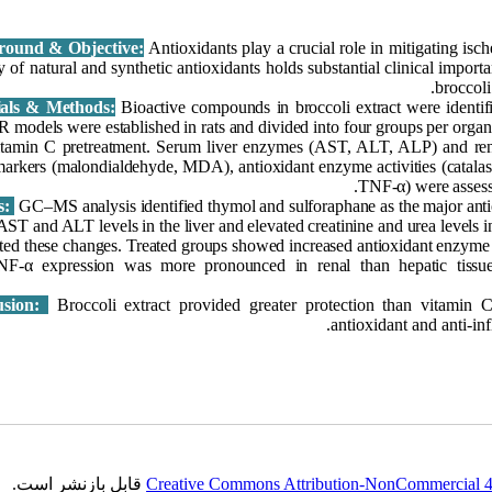
round & Objective:
Antioxidants play a crucial role in mitigating isc
y of natural and synthetic antioxidants holds substantial clinical impor
broccoli
Bioactive compounds in broccoli extract were ident
/R models were established in rats and divided into four groups per organ 
itamin C pretreatment. Serum liver enzymes (AST, ALT, ALP) and renal
 markers (malondialdehyde, MDA), antioxidant enzyme activities (catala
TNF-α) were assesse
s:
GC–MS analysis identified thymol and sulforaphane as the major antiox
ST and ALT levels in the liver and elevated creatinine and urea levels in
ated these changes. Treated groups showed increased antioxidant enzyme
F-α expression was more pronounced in renal than hepatic tissues
usion:
Broccoli extract provided greater protection than vitamin C,
antioxidant and anti-inf
قابل بازنشر است.
Creative Commons Attribution-NonCommercial 4.0