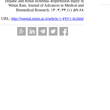
Hepatic and Renal Ischemia–Reperfusion Injury in
Wistar Rats. Journal of Advances in Medical and
Biomedical Research. ۱۴۰۴; ۳۴ (۱) :۵۹-۶۸
URL:
http://journal.zums.ac.ir/article-۱-۷۷۶۱-fa.html