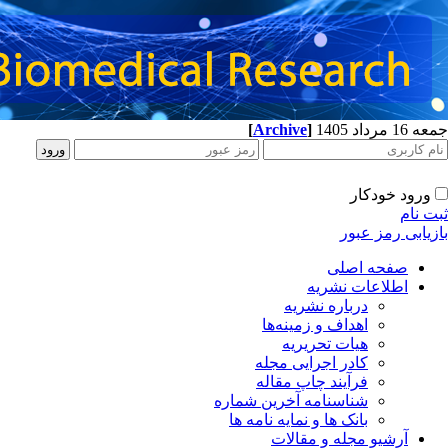
جمعه 16 مرداد 1405
]
Archive
[
ورود خودکار
ثبت نام
بازیابی رمز عبور
صفحه اصلی
اطلاعات نشریه
درباره نشریه
اهداف و زمینه‌ها
هیات تحریریه
کادر اجرایی مجله
فرآیند چاپ مقاله
شناسنامه آخرین شماره
بانک ها و نمایه نامه ها
آرشیو مجله و مقالات