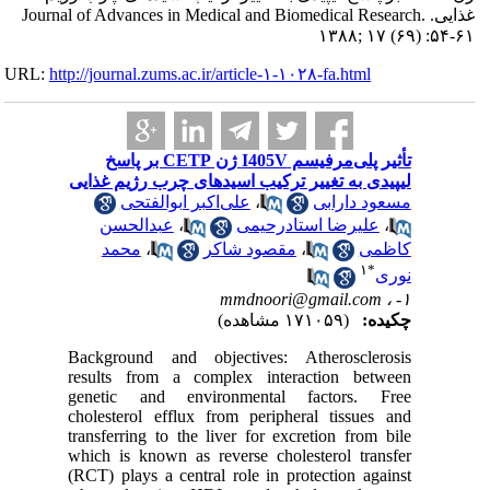
غذایی. Journal of
URL:
http://journa
تأثیر پلی‌مرفیسم I405
یم غذایی
حی
لحسن
حمد
Backgrou
results 
genetic
cholester
transferr
which is 
(RCT) pla