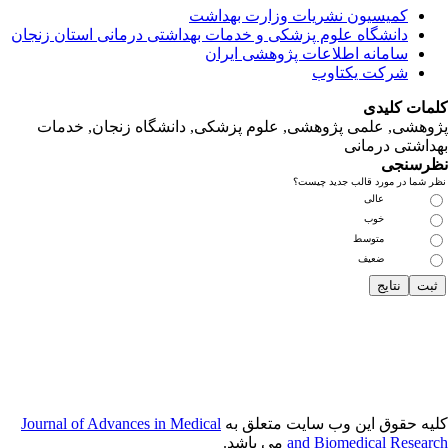
انی‌ استان‌ زنجان
نجان, خدمات‌
Journal of Adva