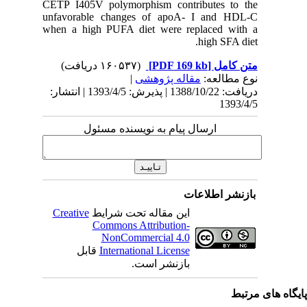
CETP I40
unfavora
when a h
ریافت: 1388/10/22 | پذیرش: 1393/4/5 | انتشار
Creativ
ل