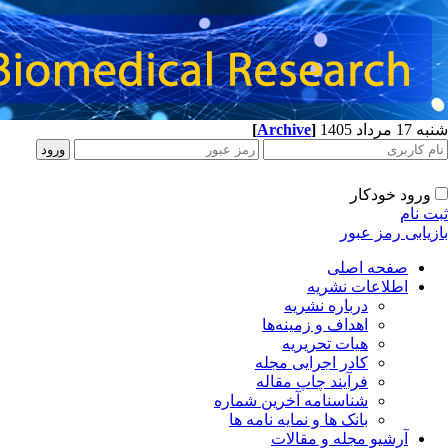
[
Archive
]
شنبه 17 مرداد 1405
ورود خودکار
ثبت نام
بازیابی رمز عبور
صفحه اصلی
اطلاعات نشریه
درباره نشریه
اهداف و زمینه‌ها
هیات تحریریه
کادر اجرایی مجله
فرآیند چاپ مقاله
شناسنامه آخرین شماره
بانک ها و نمایه نامه ها
آرشیو مجله و مقالات