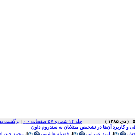
برگشت به
|
جلد ۱۴ شماره ۵۷ صفحات ۰-۰
محمد حیدزاد
،
فضیله هاشمی
،
امید عمرانی
،
بخش