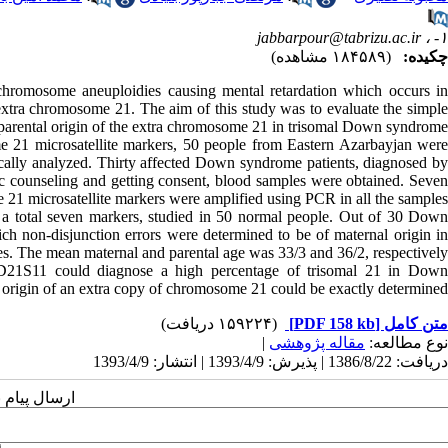
jabbarpour@tabrizu.ac.ir
۱- ،
چکیده:
(۱۸۴۵۸۹ مشاهده)
omosome aneuploidies causing mental retardation which occurs i
 extra chromosome 21. The aim of this study was to evaluate the simple
arental origin of the extra chromosome 21 in trisomal Down syndrome.
 21 microsatellite markers, 50 people from Eastern Azarbayjan wer
stically analyzed. Thirty affected Down syndrome patients, diagnosed by
etic counseling and getting consent, blood samples were obtained. Seven
21 microsatellite markers were amplified using PCR in all the samples.
 a total seven markers, studied in 50 normal people. Out of 30 Down
ch non-disjunction errors were determined to be of maternal origin in
es. The mean maternal and parental age was 33/3 and 36/2, respectively.
21S11 could diagnose a high percentage of trisomal 21 in Down
 origin of an extra copy of chromosome 21 could be exactly determined.
(۱۵۹۲۲۴ دریافت)
[PDF 158 kb]
متن کامل
|
مقاله پژوهشی
نوع مطالعه:
دریافت: 1386/8/22 | پذیرش: 1393/4/9 | انتشار: 1393/4/9
ارسال پیام 