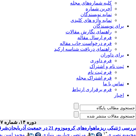
کلیه شماره‌های مجله
آخرین شماره
نمایه نویسندگان
نمایه واژه های کلیدی
برای نویسندگان
راهنمای نگارش مقالات
فرم ارسال مقاله
فرم درخواست چاپ مقاله
راهنمای دریافت شناسه ارکید
برای داوران
فرم داوری
ثبت نام و اشتراک
فرم ثبت نام
فرم اشتراک مجله
تماس با ما
فرم برقراری ارتباط
اخبار
دوره ۱۴، شماره ۵۷ - ( دى ۱۳۸۵ )
بررسی ژنتیکی ریزماهواره‌های کروموزوم 21 در جمعیت آذربایجان‌شرقی و کاربرد آن‌ها در تشخیص مبتلایان به سندروم داون
۱
*
محمد امین 
،
مرتضی جبارپور بنیادی
،
محبوبه نصیری