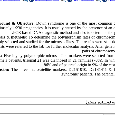
round & Objective:
Down syndrome is one of the most common chr
imately 1/230 pregnancies. It is usually caused by the presence of an
PCR based DNA diagnostic method and also to determine the p
ials & methods:
To determine the polymorphism rates of chromosome
y selected and studied for the microsatellites. The results were stati
ists were referred to the lab for further molecular analysis. After gen
pairs of chromosome 
s:
Five highly polymorphic microsatellite markers were selected from
me’s patients, trisomal 21 was diagnosed in 21 families (70%). In whi
86% and of paternal origin in 9% of the cas
sion:
The three microsatellite markers, D21S1910, D21S1411 & D
syndrome’ patients. The parental
به نویسنده مسئول