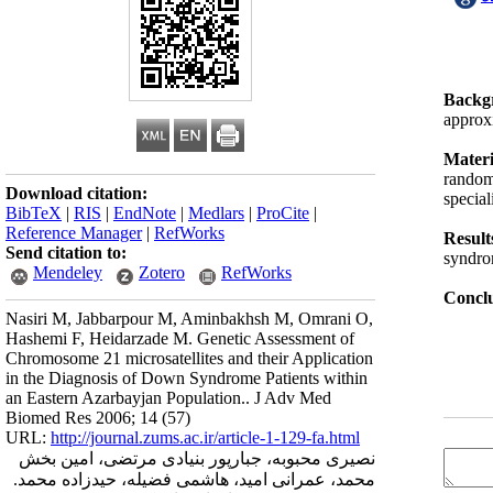
Backg
approx
Mater
randoml
Download citation:
special
BibTeX
|
RIS
|
EndNote
|
Medlars
|
ProCite
|
Reference Manager
|
RefWorks
Result
Send citation to:
syndro
Mendeley
Zotero
RefWorks
Conclu
Nasiri M, Jabbarpour M, Aminbakhsh M, Omrani O,
Hashemi F, Heidarzade M. Genetic Assessment of
Chromosome 21 microsatellites and their Application
in the Diagnosis of Down Syndrome Patients within
an Eastern Azarbayjan Population.. J Adv Med
Biomed Res 2006; 14 (57)
URL:
http://journal.zums.ac.ir/article-1-129-fa.html
نصیری محبوبه، جبارپور بنیادی مرتضی، امین بخش
محمد، عمرانی امید، هاشمی فضیله، حیدزاده محمد.