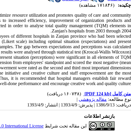
چکیده:
(۱۷۱۸۴۶ مشاهده)
ptimize resource utilization and promotes quality of care and communit
ads to increased efficiency, improvement of organization products and
ucted in order to analyse total quality management (TQM) elements in
Zanjan's hospitals from 2003 through 2004.
yees of different hospitals in Zanjan province who had been selecte
(Likert scale) including optimal situation (expectations) and present
amples. The gap between expectations and perceptions was calculated
results were analysed through statistical test (Kroscal-Wallis Wilcoxon).
esent situation (perceptions) were significant in all elements of TQM
mension from employees' standpoint and scored the most negative (mean
owerment were rated as the second and third most important dimensions.
he initiative and creative culture and staff empowerment are the most
Thus, it is recommended that hospital managers establish fair reward
ell-done performance and encourage creative work and quality culture.
(۱۶۰۷۳۸ دریافت)
[PDF 124 kb]
متن کامل
|
مقاله پژوهشی
نوع مطالعه:
دریافت: 1386/9/13 | پذیرش: 1393/4/9 | انتشار: 1393/4/9
بازنشر اطلاعات
 International License
این مقاله تحت شرایط