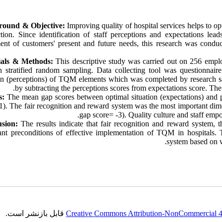
round & Objective:
Improving quality of hospital services helps to o
action. Since identification of staff perceptions and expectations le
lment of customers' present and future needs, this research was cond
ials & Methods:
This descriptive study was carried out on 256 emplo
h stratified random sampling. Data collecting tool was questionnaire 
ion (perceptions) of TQM elements which was completed by research s
by subtracting the perceptions scores from expectations score. The 
s:
The mean gap scores between optimal situation (expectations) and pr
1). The fair recognition and reward system was the most important di
gap score= -3). Quality culture and staff emp
sion:
The results indicate that fair recognition and reward system, t
ant preconditions of effective implementation of TQM in hospitals. 
system based on w
قابل بازنشر است.
Creative Commons Attribution-NonCommercial 4.0