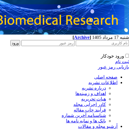
[
Archive
]
شنبه 17 مرداد 1405
ورود خودکار
ثبت نام
بازیابی رمز عبور
صفحه اصلی
اطلاعات نشریه
درباره نشریه
اهداف و زمینه‌ها
هیات تحریریه
کادر اجرایی مجله
فرآیند چاپ مقاله
شناسنامه آخرین شماره
بانک ها و نمایه نامه ها
آرشیو مجله و مقالات