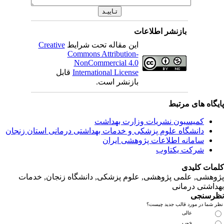
Creativ
ل
انی‌ استان‌ زنجان
نجان, خدمات‌