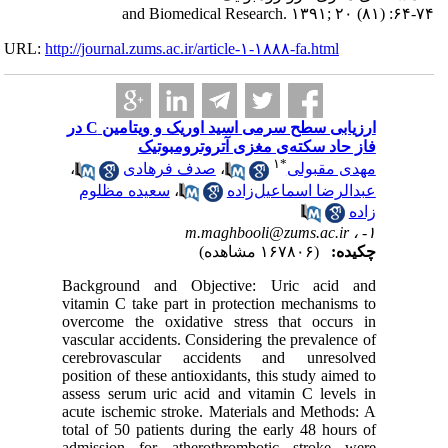
URL:
http://journa
ارزیابی سطح سرمی اسید اوریک و ویتامین C در
،
مظلوم
Backgro
vitamin C
overcome
vascular 
cerebrov
position o
assess se
acute isc
total of 
admissio