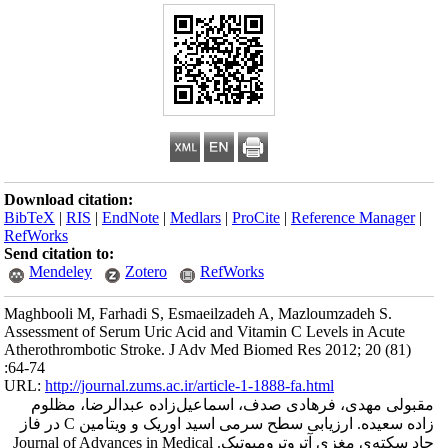
Download citation
BibTeX
|
RIS
|
En
RefWorks
Send citation to:
Mendeley
Maghbooli M, Farh
Assessment of Ser
Atherothrombotic 
:64-74
URL:
http://journa
الرضا، مظلوم
زاده سعیده. ارزیابی سطح سرمی اسید اوریک و ویتامین C در فاز
حاد سکته‌ی مغزی آتروترومبوتیک. Jou