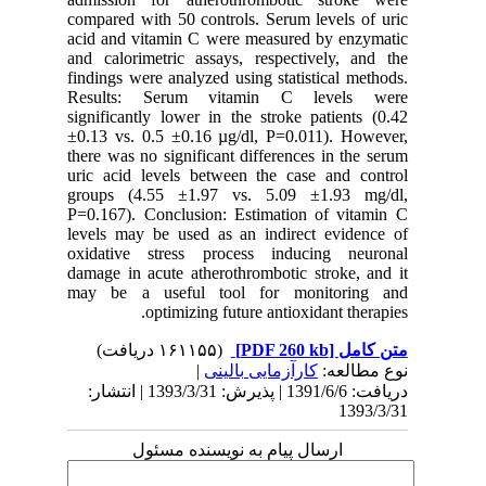
compared 
acid and 
and calor
findings 
Results
significa
±0.13 vs.
there was
uric acid
groups (
P=0.167).
levels ma
oxidativ
damage in
may be 
1391/6/6 | پذیرش: 1393/3/31 | انتشار