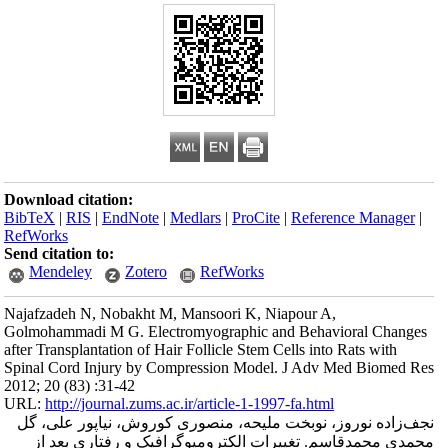
Download citation
BibTeX
|
RIS
|
En
RefWorks
Send citation to:
Mendeley
Najafzadeh N, Nob
Golmohammadi M G
after Transplantati
Spinal Cord Injur
2012; 20 (83) :31-
URL:
http://journa
نیاپور علی، گل
فتاری بعد از