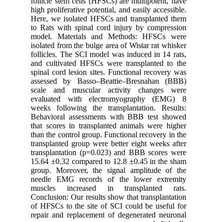
follicle 
high proli
Here, we 
to Rats w
model. M
isolated f
follicles
and culti
spinal co
assessed
scale an
evaluat
weeks fol
Behavior
that scor
than the c
transplan
transplan
15.64 ±0.
group. M
needle E
muscles
Conclusio
of HFSCs 
repair an