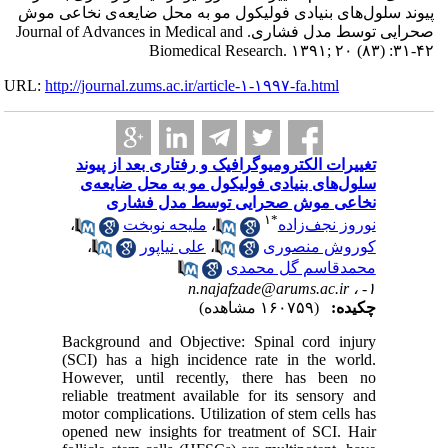
عه‌ی نخاعی موش
صحرایی توسط مدل فشاری. Jour
URL:
http://journa
ز پیوند
ایعه‌ی
ری
،
،
Backgrou
(SCI) has
However,
reliable 
motor comp
opened ne