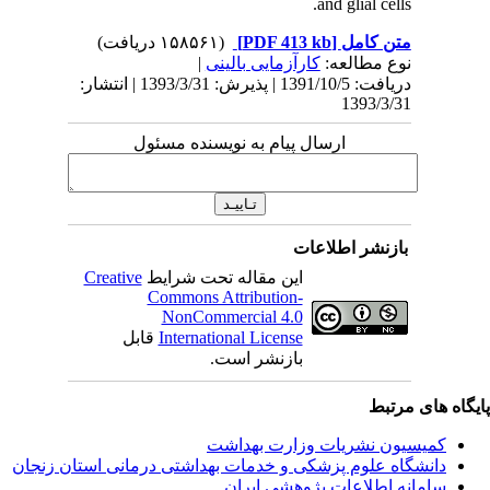
ریافت: 1391/10/5 | پذیرش: 1393/3/31 | انتشار
Creativ
ل
انی‌ استان‌ زنجان