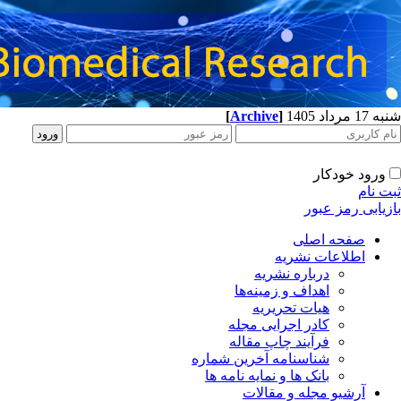
[
Archive
]
شنبه 17 مرداد 1405
ورود خودکار
ثبت نام
بازیابی رمز عبور
صفحه اصلی
اطلاعات نشریه
درباره نشریه
اهداف و زمینه‌ها
هیات تحریریه
کادر اجرایی مجله
فرآیند چاپ مقاله
شناسنامه آخرین شماره
بانک ها و نمایه نامه ها
آرشیو مجله و مقالات