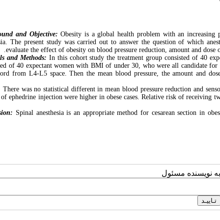
ound and Objective:
Obesity is a global health problem with an increasing p
sia. The present study was carried out to answer the question of which anest
evaluate the effect of obesity on blood pressure reduction, amount and dose o
ls and Methods:
In this cohort study the treatment group consisted of 40 e
ed of 40 expectant women with BMI of under 30, who were all candidate for el
cord from L4-L5 space. Then the mean blood pressure, the amount and dose 
:
There was no statistical different in mean blood pressure reduction and sens
of ephedrine injection were higher in obese cases. Relative risk of receiving
sion:
Spinal anesthesia is an appropriate method for cesarean section in obe
به نویسنده مسئول