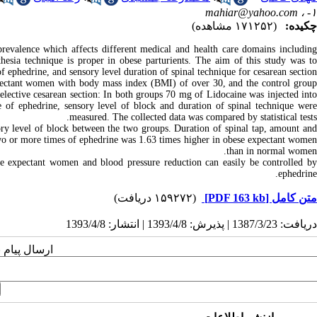
mahiar@yahoo.com
۱- ،
چکیده:
(۱۷۱۲۵۲ مشاهده)
revalence which affects different medical and health care domains includin
hesia technique is proper in obese parturients. The aim of this study was to
f ephedrine, and sensory level duration of spinal technique for cesarean section.
xpectant women with body mass index (BMI) of over 30, and the control grou
ective cesarean section: In both groups 70 mg of Lidocaine was injected into
of ephedrine, sensory level of block and duration of spinal technique were
measured. The collected data was compared by statistical tests.
ory level of block between the two groups. Duration of spinal tap, amount and
 two or more times of ephedrine was 1.63 times higher in obese expectant women
than in normal women.
se expectant women and blood pressure reduction can easily be controlled by
ephedrine.
(۱۵۹۲۷۲ دریافت)
[PDF 163 kb]
متن کامل
دریافت: 1387/3/23 | پذیرش: 1393/4/8 | انتشار: 1393/4/8
ارسال پیام 