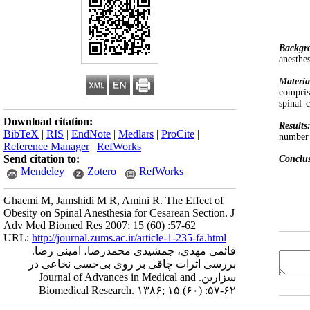
Backgr
anesthe
Materia
compris
spinal 
Download citation:
Results
BibTeX
|
RIS
|
EndNote
|
Medlars
|
ProCite
|
number 
Reference Manager
|
RefWorks
Send citation to:
Conclu
Mendeley
Zotero
RefWorks
Ghaemi M, Jamshidi M R, Amini R. The Effect of
Obesity on Spinal Anesthesia for Cesarean Section. J
Adv Med Biomed Res 2007; 15 (60) :57-62
URL:
http://journal.zums.ac.ir/article-1-235-fa.html
قائمی مهدی، جمشیدی محمدرضا، امینی رضا.
بررسی اثرات چاقی بر روی بی‌حسی نخاعی در
سزارین. Journal of Advances in Medical and
Biomedical Research. ۱۳۸۶; ۱۵ (۶۰) :۵۷-۶۲