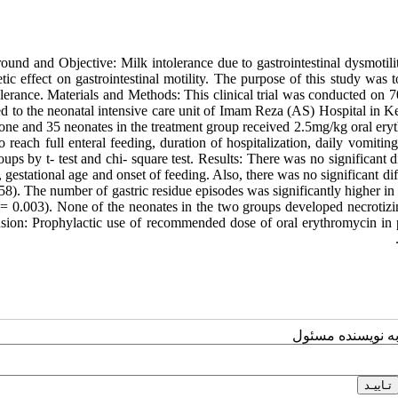
ound and Objective: Milk intolerance due to gastrointestinal dysmot
tic effect on gastrointestinal motility. The purpose of this study was 
olerance. Materials and Methods: This clinical trial was conducted on
d to the neonatal intensive care unit of Imam Reza (AS) Hospital in Ker
one and 35 neonates in the treatment group received 2.5mg/kg oral eryt
o reach full enteral feeding, duration of hospitalization, daily vomit
ups by t- test and chi- square test. Results: There was no significant d
 gestational age and onset of feeding. Also, there was no significant di
8). The number of gastric residue episodes was significantly higher in 
= 0.003). None of the neonates in the two groups developed necrotizing
sion: Prophylactic use of recommended dose of oral erythromycin in p
به نویسنده مسئول