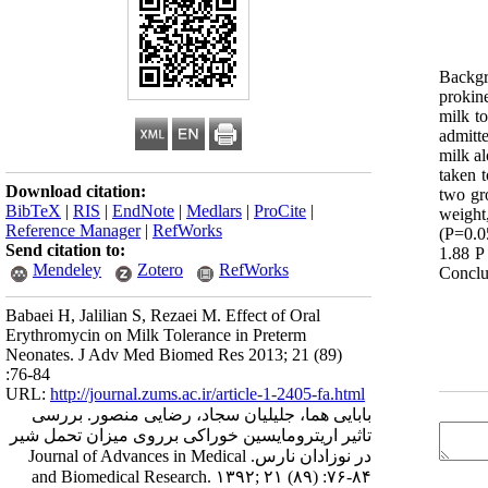
Backgr
prokine
milk t
admitte
milk al
taken t
Download citation:
two gro
BibTeX
|
RIS
|
EndNote
|
Medlars
|
ProCite
|
weight,
Reference Manager
|
RefWorks
(P=0.05
Send citation to:
1.88 P 
Mendeley
Zotero
RefWorks
Conclu
Babaei H, Jalilian S, Rezaei M. Effect of Oral
Erythromycin on Milk Tolerance in Preterm
Neonates. J Adv Med Biomed Res 2013; 21 (89)
:76-84
URL:
http://journal.zums.ac.ir/article-1-2405-fa.html
بابایی هما، جلیلیان سجاد، رضایی منصور. بررسی
تاثیر اریترومایسین خوراکی برروی میزان تحمل شیر
در نوزادان نارس. Journal of Advances in Medical
and Biomedical Research. ۱۳۹۲; ۲۱ (۸۹) :۷۶-۸۴