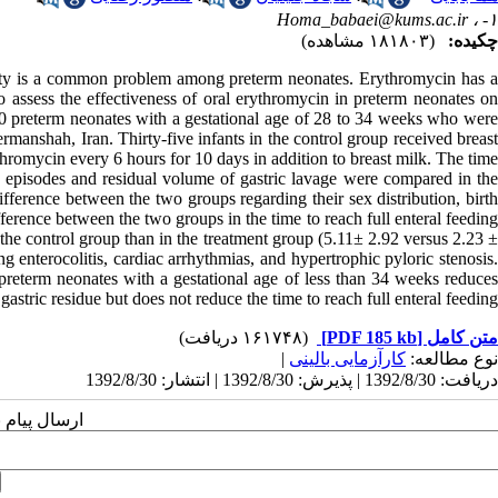
Homa_babaei@kums.ac.ir
۱- ،
چکیده:
(۱۸۱۸۰۳ مشاهده)
ility is a common problem among preterm neonates. Erythromycin has a
to assess the effectiveness of oral erythromycin in preterm neonates on
 70 preterm neonates with a gestational age of 28 to 34 weeks who were
manshah, Iran. Thirty-five infants in the control group received breast
hromycin every 6 hours for 10 days in addition to breast milk. The time
ing episodes and residual volume of gastric lavage were compared in the
ifference between the two groups regarding their sex distribution, birth
fference between the two groups in the time to reach full enteral feeding
the control group than in the treatment group (5.11± 2.92 versus 2.23 ±
 enterocolitis, cardiac arrhythmias, and hypertrophic pyloric stenosis.
reterm neonates with a gestational age of less than 34 weeks reduces
gastric residue but does not reduce the time to reach full enteral feeding.
(۱۶۱۷۴۸ دریافت)
[PDF 185 kb]
متن کامل
|
کارآزمایی بالینی
نوع مطالعه:
دریافت: 1392/8/30 | پذیرش: 1392/8/30 | انتشار: 1392/8/30
ارسال پیام 