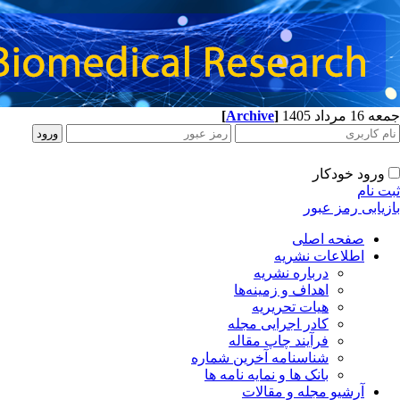
[
Archive
]
جمعه 16 مرداد 1405
ورود خودکار
ثبت نام
بازیابی رمز عبور
صفحه اصلی
اطلاعات نشریه
درباره نشریه
اهداف و زمینه‌ها
هیات تحریریه
کادر اجرایی مجله
فرآیند چاپ مقاله
شناسنامه آخرین شماره
بانک ها و نمایه نامه ها
آرشیو مجله و مقالات