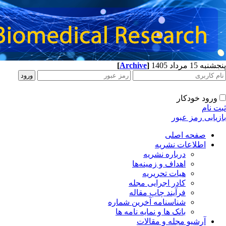
[
Archive
]
پنجشنبه 15 مرداد 1405
ورود خودکار
ثبت نام
بازیابی رمز عبور
صفحه اصلی
اطلاعات نشریه
درباره نشریه
اهداف و زمینه‌ها
هیات تحریریه
کادر اجرایی مجله
فرآیند چاپ مقاله
شناسنامه آخرین شماره
بانک ها و نمایه نامه ها
آرشیو مجله و مقالات