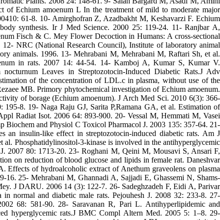
Aromatic Plants. 2008 24: 148-61. 9- Saiah Bargard M, Asadi M, Amini
ct of Echium amoenum L In the treatment of mild to moderate major
s. 200410: 61-8. 10- Amirghofran Z, Azadbakht M, Keshavarzi F. Echium
ibody synthesis. Ir J Med Science. 2000 25: 119-24. 11- Ranjbar A,
oenum Fisch & C. Mey Flower Decoction in Humans: A cross-sectional
 12- NRC (National Research Council), Institute of laboratory animal
atory animals. 1996. 13- Mehrabani M, Mehrabani M, Raftari Sh, et al.
oenum in rats. 2007 14: 44-54. 14- Kamboj A, Kumar S, Kumar V.
um nocturnum Leaves in Streptozotocin-Induced Diabetic Rats.J Adv
imation of the concentration of LDL.c in plasma, without use of the
, Rezaee MB. Primory phytochemical investigation of Echium amoenum.
activity of borage (Echium amoenum). J Arch Med Sci. 2010 6(3): 366-
: 195-8. 19- Naga Raju GJ, Sarita P,Ramana GA, et al. Estimation of
e Appl Radiat Isot. 2006 64: 893-900. 20- Vessal M, Hemmati M, Vasei
 Comp Biochem and Physiol C Toxicol Pharmacol J. 2003 135: 357-64. 21-
n insulin-like effect in streptozotocin-induced diabetic rats. Am J
al. Phosphatidylinositol-3-kinase is involved in the antihyperglycemic
 Sci J. 2007 80: 1713-20. 23- Roghani M, Qeini M, Mousavi S, Ansari F,
tion on reduction of blood glucose and lipids in female rat. Daneshvar
Effects of hydroalcoholic extract of Anethum graveolens on plasma
2: 109-16. 25- Mehrabani M, Ghannadi A, Sajjadi E, Ghassemi N, Shams-
ey. J DARU. 2006 14 (3): 122-7. 26- Sadeghzadeh F, Eidi A, Parivar
 in normal and diabetic male rats. Pejouhesh J. 2008 32: 233-8. 27-
2002 68: 581-90. 28- Saravanan R, Pari L. Antihyperlipidemic and
induced hyperglycemic rats.J BMC Compl Altern Med. 2005 5: 1–8. 29-