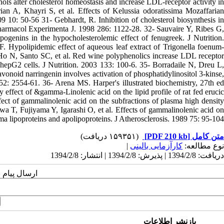
ls alter cholesterol homeostasis and increase LDL-receptor activity in
ian A, Khayri S, et al. Effects of Kelussia odoratissima Mozaffarian
 10: 50-56 31- Gebhardt, R. Inhibition of cholesterol biosynthesis in
Pharmacol Experimenta J. 1998 286: 1122-28. 32- Sauvaire Y, Ribes G,
ogenins in the hypocholesterolemic effect of fenugreek. J Nutrition.
 Hypolipidemic effect of aqueous leaf extract of Trigonella foenum-
, Ho N, Santo SC, et al. Red wine polyphenolics increase LDL receptor
hepG2 cells. J Nutrition. 2003 133: 100-6. 35- Borradaile N, Dreu L,
avonoid narringenin involves activation of phosphatidylinositol 3-kinse,
 52: 2554-61. 36- Arena MS. Harper's illustrated biochemistry, 27th ed
ffect of &gamma-Linolenic acid on the lipid profile of rat fed erucic
fect of gammalinolenic acid on the subfractions of plasma high density
wa T, Fujiyama Y, Igarashi O, et al. Effects of gammalinolenic acid on
ma lipoproteins and apolipoproteins. J Atherosclerosis. 1989 75: 95-104.
(۱۵۹۳۵۱ دریافت)
[PDF 210 kb]
متن کامل
|
کارآزمایی بالینی
نوع مطالعه:
دریافت: 1394/2/8 | پذیرش: 1394/2/8 | انتشار: 1394/2/8
ارسال پیام 
بازنشر اطلاعات