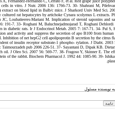
s A, Fernandez-Hernando C, Cerrato F, et al. Red grape juice polypheno
cells in vitro. J Nutr. 2006 136: 1766-73. 30- Shahrani M, Pilehvar
extract on blood lipid in Balb/c mice. J Sharkord Univ Med Sci. 2009
y cultured rat hepatocytes by artichoke Cynara scolymus L extracts. 
 JC, Loubatieeres-Mariani M. Implication of steroid saponins and sap
6: 191-7. 33- Roghani M, Baluchnejadmojarad T, Roghani Dehlordi F.
m in diabetic rats. Ir J Endocrinol Metab. 2005 7: 167-71. 34- Pal S
sion and activity and suppress the secretion of apo B100 from human 
 Inhibition of net hepG2 cell apolipoprotin B secretion by the citrus fl
ndent of insulin receptor substrate-1 phospho- rylation. J Diabt. 2003
: Taimourzadeh pub 2006 226-51. 37- Sayantani D, Dipak KB. Dietary e
ich oil. J Oleo Sci. 2007 56: 569-77. 38- Fragoso Y, Skinner E. The ef
otein of the rabbit. Biochem Pharmacol J. 1992 44: 1085-90. 39- Ishika
plas
به نویسنده مسئول