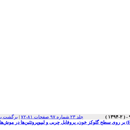
برگشت به
|
جلد ۲۳ شماره ۹۷ صفحات ۸۱-۷۲
بررسی اثر عصاره‌ی هیدروالکلی گل‌گاوزبان ای (Echium amoenum) بر روی سطح گلوکز خون، پروفایل چربی و لیپوپروتئین‌ها در موش‌های