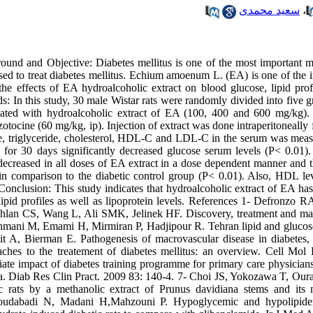
سعید محمدی
،
ound and Objective: Diabetes mellitus is one of the most important m
ed to treat diabetes mellitus. Echium amoenum L. (EA) is one of the im
 the effects of EA hydroalcoholic extract on blood glucose, lipid prof
: In this study, 30 male Wistar rats were randomly divided into five gr
reated with hydroalcoholic extract of EA (100, 400 and 600 mg/kg). 
zotocine (60 mg/kg, ip). Injection of extract was done intraperitoneally
e, triglyceride, cholesterol, HDL-C and LDL-C in the serum was measu
 for 30 days significantly decreased glucose serum levels (P< 0.01).
 decreased in all doses of EA extract in a dose dependent manner and t
in comparison to the diabetic control group (P< 0.01). Also, HDL lev
 Conclusion: This study indicates that hydroalcoholic extract of EA ha
lipid profiles as well as lipoprotein levels. References 1- Defronzo 
lan CS, Wang L, Ali SMK, Jelinek HF. Discovery, treatment and mana
mani M, Emami H, Mirmiran P, Hadjipour R. Tehran lipid and glucose 
it A, Bierman E. Pathogenesis of macrovascular disease in diabetes, J
ches to the treatement of diabetes mellitus: an overview. Cell Mo
ate impact of diabetes training programme for primary care physician
ia. Diab Res Clin Pract. 2009 83: 140-4. 7- Choi JS, Yokozawa T, Our
ic rats by a methanolic extract of Prunus davidiana stems and i
dabadi N, Madani H,Mahzouni P. Hypoglycemic and hypolipidemic