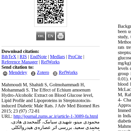
Backgr
been us
study,
Methods
rats t
Download citation:
strepto
BibTeX
|
RIS
|
EndNote
|
Medlars
|
ProCite
|
glucos
Reference Manager
|
RefWorks
mg/kg)
Send citation to:
levels
Mendeley
Zotero
RefWorks
group 
0.01).
blood 
Mahmoudi M, Shahidi S, Golmohammadi H,
McLach
Mohammadi S. The Effect of Echium amoenum
M, Rah
Hydro-Alcoholic Extract on Blood Glucose level,
4- Cha
Lipid Profile and Lipoproteins in Streptozotocin-
Approa
induced Diabetic Male Rats. J Adv Med Biomed Res
Immedi
2015; 23 (97) :72-81
in Ind
URL:
http://journal.zums.ac.ir/article-1-3089-fa.html
diabet
محمودی مینو، شهیدی سیامک، گلمحمدی هادی،
Mahmou
محمدی سعید. بررسی اثر عصاره‌ی هیدروالکلی