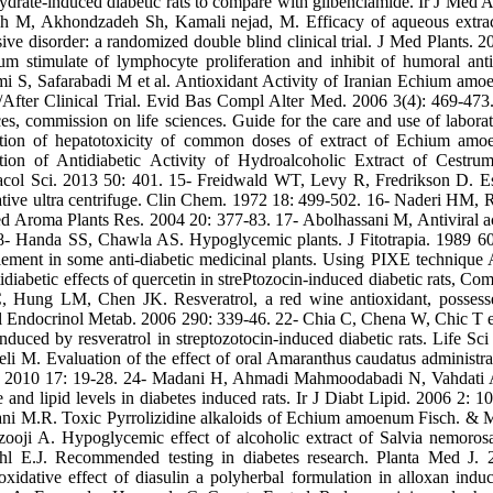
drate-induced diabetic rats to compare with glibenclamide. Ir J Med 
ah M, Akhondzadeh Sh, Kamali nejad, M. Efficacy of aqueous extra
sive disorder: a randomized double blind clinical trial. J Med Plant
m stimulate of lymphocyte proliferation and inhibit of humoral ant
i S, Safarabadi M et al. Antioxidant Activity of Iranian Echium am
/After Clinical Trial. Evid Bas Compl Alter Med. 2006 3(4): 469-473.
ces, commission on life sciences. Guide for the care and use of labor
tion of hepatotoxicity of common doses of extract of Echium am
tion of Antidiabetic Activity of Hydroalcoholic Extract of Cestr
col Sci. 2013 50: 401. 15- Freidwald WT, Levy R, Fredrikson D. Est
ative ultra centrifuge. Clin Chem. 1972 18: 499-502. 16- Naderi HM
ed Aroma Plants Res. 2004 20: 377-83. 17- Abolhassani M, Antiviral 
8- Handa SS, Chawla AS. Hypoglycemic plants. J Fitotrapia. 1989 60
element in some anti-diabetic medicinal plants. Using PIXE techniqu
idiabetic effects of quercetin in strePtozocin-induced diabetic rats,
 Hung LM, Chen JK. Resveratrol, a red wine antioxidant, possesses a
l Endocrinol Metab. 2006 290: 339-46. 22- Chia C, Chena W, Chic T et 
 induced by resveratrol in streptozotocin-induced diabetic rats. Life
eli M. Evaluation of the effect of oral Amaranthus caudatus administra
 2010 17: 19-28. 24- Madani H, Ahmadi Mahmoodabadi N, Vahdati A. 
e and lipid levels in diabetes induced rats. Ir J Diabt Lipid. 2006 
ni M.R. Toxic Pyrrolizidine alkaloids of Echium amoenum Fisch. & M
ooji A. Hypoglycemic effect of alcoholic extract of Salvia nemorosa
hl E.J. Recommended testing in diabetes research. Planta Med J. 
roxidative effect of diasulin a polyherbal formulation in alloxan 