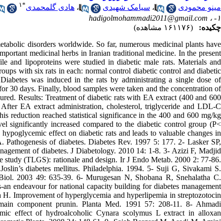
۱
*
هادی گلمحمدی
،
سیامک شهیدی
،
مینو محمودی
hadigolmohammadi2011@gmail.com
۱- ،
چکیده:
(۱۶۱۱۷۶ مشاهده)
etabolic disorders worldwide. So far, numerous medicinal plants have
portant medicinal herbs in Iranian traditional medicine. In the present
ile and lipoproteins were studied in diabetic male rats. Materials and
oups with six rats in each: normal control diabetic control and diabetic
Diabetes was induced in the rats by administrating a single dose of
 for 30 days. Finally, blood samples were taken and the concentration of
red. Results: Treatment of diabetic rats with EA extract (400 and 600
 After EA extract administration, cholesterol, triglyceride and LDL-C
his reduction reached statistical significance in the 400 and 600 mg/kg
el significantly increased compared to the diabetic control group (P<
s hypoglycemic effect on diabetic rats and leads to valuable changes in
RA. Pathogenesis of diabetes. Diabetes Rev. 1997 5: 177. 2- Lasker SP,
gement of diabetes. J Diabetology. 2010 14: 1-8. 3- Azizi F, Madjid
study (TLGS): rationale and design. Ir J Endo Metab. 2000 2: 77-86.
oslin’s diabetes mellitus. Philadelphia. 1994. 5- Suji G, Sivakami S.
l Biol. 2003 49: 635-39. 6- Murugesan N, Shobana R, Snehalatha C.
s-an endeavour for national capacity building for diabetes management
a H. Improvement of hyperglycemia and hyperlipemia in streptozotocin
ts main component prunin. Planta Med. 1991 57: 208-11. 8- Ahmadi
 effect of hydroalcoholic Cynara scolymus L extract in alloxan