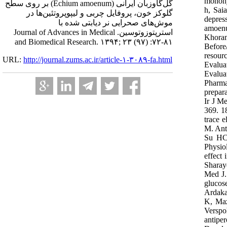
monohy
گل‌گاوزبان ایرانی (Echium amoenum) بر روی سطح
h, Sai
گلوکز خون، پروفایل چربی و لیپوپروتئین‌ها در
depres
موش‌های صحرایی نر دیابتی شده با
amoenu
استرپتوزوتوسین. Journal of Advances in Medical
Khoram
and Biomedical Research. ۱۳۹۴; ۲۳ (۹۷) :۷۲-۸۱
Before
resour
URL:
http://journal.zums.ac.ir/article-۱-۳۰۸۹-fa.html
Evalua
Evalua
Pharma
prepar
Ir J M
369. 1
trace 
M. Ant
Su HC,
Physio
effect
Sharay
Med J.
glucos
Ardaka
K, Maz
Verspo
antipe