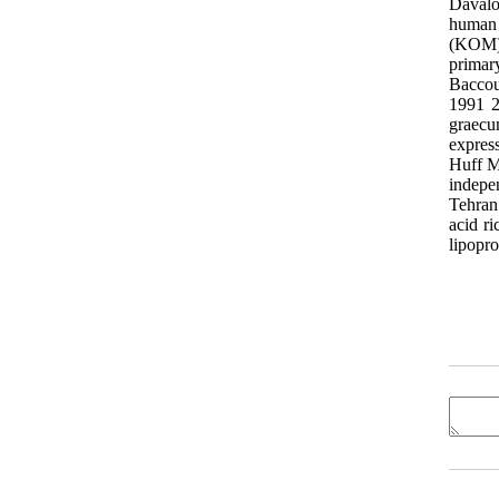
Davalo
human 
(KOM) 
primar
Baccou
1991 2
graecu
expres
Huff M.
indepe
Tehran
acid r
lipopr