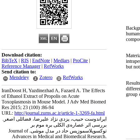
Backgr
humans
compoun
Download citation:
Materi
BibTeX
|
RIS
|
EndNote
|
Medlars
|
ProCite
|
intrap
Reference Manager
|
RefWorks
but not
Send citation to:
Mendeley
Zotero
RefWorks
Results
differ
IranDoost H, Yazdinezhad A, Fazaeil A. The Effects
group 
of Ethanol Extract of Propolis on Acute
Toxoplasmosis in Mouse Model. J Adv Med Biomed
Res 2015; 23 (100) :86-94
URL:
http://journal.zums.ac.ir/article-1-3269-fa.html
ایراندوست حبیب، یزدی نژاد علیرضا، فضائلی اصغر.
بررسی اثر عصاره‌ی الکلی بره موم بر
توکسوپلاسموزیس حاد در مدل موشی. Journal of
Advances in Medical and Biomedical Research.