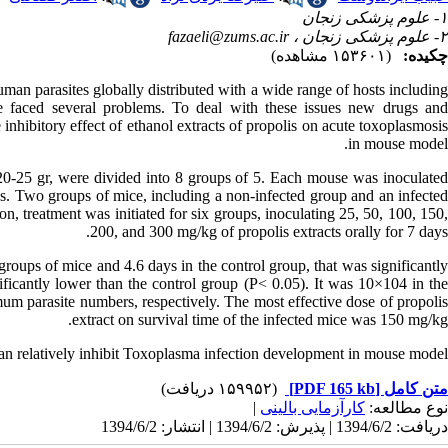
۱- علوم پزشکی زنجان
fazaeli@zums.ac.ir
۲- علوم پزشکی زنجان ،
چکیده:
(۱۵۳۶۰۱ مشاهده)
an parasites globally distributed with a wide range of hosts including
e faced several problems. To deal with these issues new drugs and
nhibitory effect of ethanol extracts of propolis on acute toxoplasmosis
in mouse model.
0-25 gr, were divided into 8 groups of 5. Each mouse was inoculated
tes. Two groups of mice, including a non-infected group and an infected
on, treatment was initiated for six groups, inoculating 25, 50, 100, 150,
200, and 300 mg/kg of propolis extracts orally for 7 days.
groups of mice and 4.6 days in the control group, that was significantly
ificantly lower than the control group (P< 0.05). It was 10×104 in the
 parasite numbers, respectively. The most effective dose of propolis
extract on survival time of the infected mice was 150 mg/kg.
 can relatively inhibit Toxoplasma infection development in mouse model.
(۱۵۹۹۵۲ دریافت)
[PDF 165 kb]
متن کامل
|
کارآزمایی بالینی
نوع مطالعه:
دریافت: 1394/6/2 | پذیرش: 1394/6/2 | انتشار: 1394/6/2