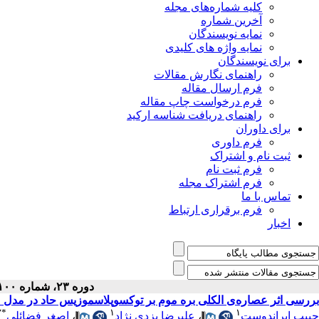
کلیه شماره‌های مجله
آخرین شماره
نمایه نویسندگان
نمایه واژه های کلیدی
برای نویسندگان
راهنمای نگارش مقالات
فرم ارسال مقاله
فرم درخواست چاپ مقاله
راهنمای دریافت شناسه ارکید
برای داوران
فرم داوری
ثبت نام و اشتراک
فرم ثبت نام
فرم اشتراک مجله
تماس با ما
فرم برقراری ارتباط
اخبار
دوره ۲۳، شماره ۱۰۰ - ( ۵-۱۳۹۴ )
بررسی اثر عصاره‌ی الکلی بره موم بر توکسوپلاسموزیس حاد در مدل
۲
*
۱
۱
اصغر فضائلی
،
علیرضا یزدی نژاد
،
حبیب ایراندوست