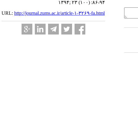
۱۳۹۴; ۲۳ (۱۰۰) :۸۶-۹۴
URL:
http://journal.zums.ac.ir/article-۱-۳۲۶۹-fa.html