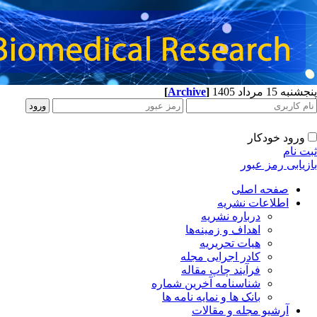
[
Archive
]
پنجشنبه 15 مرداد 1405
ورود خودکار
ثبت نام
بازیابی رمز عبور
صفحه اصلی
اطلاعات نشریه
درباره نشریه
اهداف و زمینه‌ها
هیات تحریریه
کادر اجرایی مجله
فرآیند چاپ مقاله
شناسنامه آخرین شماره
بانک ها و نمایه نامه ها
آرشیو مجله و مقالات