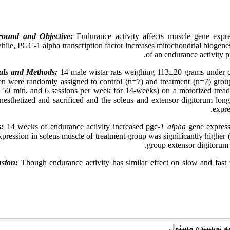
round and Objective:
Endurance activity affects muscle gene expres
le, PGC-1 alpha transcription factor increases mitochondrial biogenesis
of an endurance activity 
als and Methods:
14 male wistar rats weighing 113±20 grams under co
en were randomly assigned to control (n=7) and treatment (n=7) grou
 50 min, and 6 sessions per week for 14-weeks) on a motorized treadmil
nesthetized and sacrificed and the soleus and extensor digitorum l
expre
s:
14 weeks of endurance activity increased pgc
-1 alpha
gene expressi
pression in soleus muscle of treatment group was significantly higher 
group extensor digitorum 
sion:
Though endurance activity has similar effect on slow and fast
به نویسنده مسئول