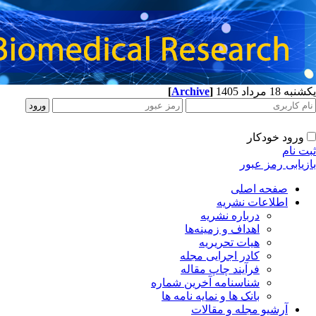
[
Archive
]
یکشنبه 18 مرداد 1405
ورود خودکار
ثبت نام
بازیابی رمز عبور
صفحه اصلی
اطلاعات نشریه
درباره نشریه
اهداف و زمینه‌ها
هیات تحریریه
کادر اجرایی مجله
فرآیند چاپ مقاله
شناسنامه آخرین شماره
بانک ها و نمایه نامه ها
آرشیو مجله و مقالات