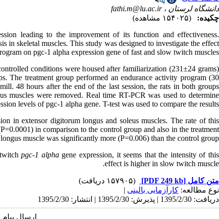
fathi.m@lu.ac.ir
دانشگاه لرستان ،
چکیده:
(۱۵۴۰۲۵ مشاهده)
sion leading to the improvement of its function and effectiveness
 in skeletal muscles. This study was designed to investigate the effect
program on pgc-1 alpha expression gene of fast and slow twitch muscles.
ntrolled conditions were housed after familiarization (231±24 grams
ps. The treatment group performed an endurance activity program (30
l. 48 hours after the end of the last session, the rats in both groups
ongus muscles were removed. Real time RT-PCR was used to determine
ssion levels of pgc-1 alpha gene. T-test was used to compare the results.
on in extensor digitorum longus and soleus muscles. The rate of thi
(P=0.0001) in comparison to the control group and also in the treatment
longus muscle was significantly more (P=0.006) than the control group.
 twitch
pgc-1 alpha
gene expression, it seems that the intensity of thi
effect is higher in slow twitch muscle.
(۱۵۷۹۰۵ دریافت)
[PDF 249 kb]
متن کامل
|
کارآزمایی بالینی
نوع مطالعه:
دریافت: 1395/2/30 | پذیرش: 1395/2/30 | انتشار: 1395/2/30
ارسال پیام 