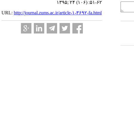
۱۳۹۵; ۲۴ (۱۰۶) :۵۱-۶۲
URL:
http://journal.zums.ac.ir/article-۱-۳۶۹۲-fa.html