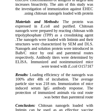
increases
the inves
usin
Materia
express
nanogels 
tripolyph
.
The nanog
structure
Nanogels 
Balb/C m
respectiv
ELISA. 
Results:
L
100% aft
particle 
induced 
protectio
Conclusi
Intimin 