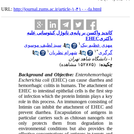
URL:
http://journa
 علیه
موسوی
Backgrou
Escherich
hemorrhag
EHEC to in
of infecti
role in t
Intimin c
prevent d
particula
only pr
environme
effective 