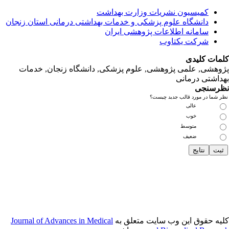
انی‌ استان‌ زنجان
نجان, خدمات‌
Journal of Adva