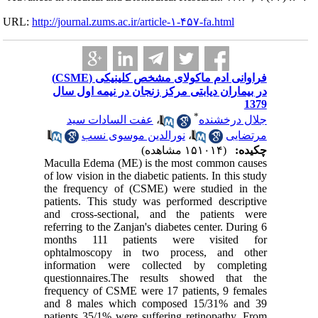
URL:
http://journa
فراوانی ادم ماکولای مشخص کلینیکی (CSME)
اول سال
سید
ب
Maculla 
of low vis
the freq
patients.
and cros
referring 
months 
ophtalm
informat
question
frequency
and 8 ma
patients 