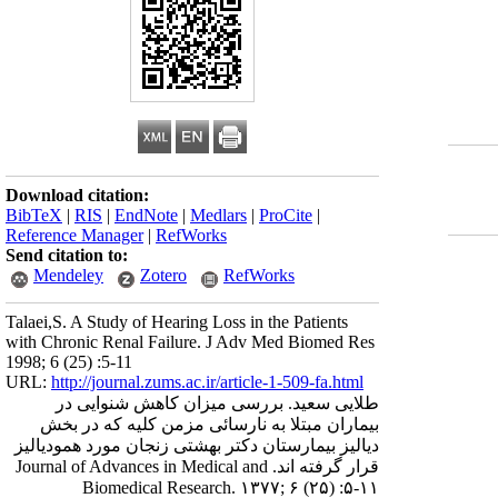
Download citation:
BibTeX
|
RIS
|
EndNote
|
Medlars
|
ProCite
|
Reference Manager
|
RefWorks
Send citation to:
Mendeley
Zotero
RefWorks
Talaei,S. A Study of Hearing Loss in the Patients
with Chronic Renal Failure. J Adv Med Biomed Res
1998; 6 (25) :5-11
URL:
http://journal.zums.ac.ir/article-1-509-fa.html
طلایی سعید. بررسی میزان کاهش شنوایی در
بیماران مبتلا به نارسائی مزمن کلیه که در بخش
دیالیز بیمارستان دکتر بهشتی زنجان مورد همودیالیز
قرار گرفته اند. Journal of Advances in Medical and
Biomedical Research. ۱۳۷۷; ۶ (۲۵) :۵-۱۱