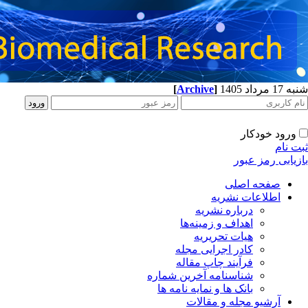
شنبه 17 مرداد 1405
]
Archive
[
ورود خودکار
ثبت نام
بازیابی رمز عبور
صفحه اصلی
اطلاعات نشریه
درباره نشریه
اهداف و زمینه‌ها
هیات تحریریه
کادر اجرایی مجله
فرآیند چاپ مقاله
شناسنامه آخرین شماره
بانک ها و نمایه نامه ها
آرشیو مجله و مقالات