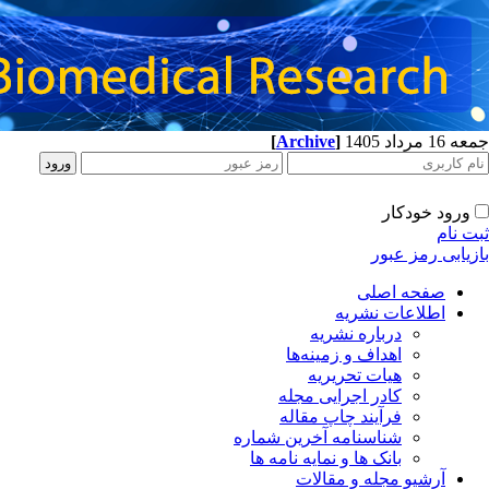
جمعه 16 مرداد 1405
]
Archive
[
ورود خودکار
ثبت نام
بازیابی رمز عبور
صفحه اصلی
اطلاعات نشریه
درباره نشریه
اهداف و زمینه‌ها
هیات تحریریه
کادر اجرایی مجله
فرآیند چاپ مقاله
شناسنامه آخرین شماره
بانک ها و نمایه نامه ها
آرشیو مجله و مقالات