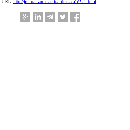
URL:
http://journal.zums.ac.ir/article-۱-۵۷۸-fa.html