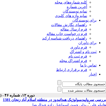
کلیه شماره‌های مجله
آخرین شماره
نمایه نویسندگان
نمایه واژه های کلیدی
برای نویسندگان
راهنمای نگارش مقالات
فرم ارسال مقاله
فرم درخواست چاپ مقاله
راهنمای دریافت شناسه ارکید
برای داوران
فرم داوری
ثبت نام و اشتراک
فرم ثبت نام
فرم اشتراک مجله
تماس با ما
فرم برقراری ارتباط
اخبار
دوره ۱۲، شماره ۴۶ - ( فروردين ۱۳۸۳ )
بررسی سرواپیدمیولوژیک هیداتیدوز در منطقه‌ اسلام آباد زنجان 1381
*
هانیلو علی
،
بدلی حمید
،
اسماعیل زاده عبدالرضا