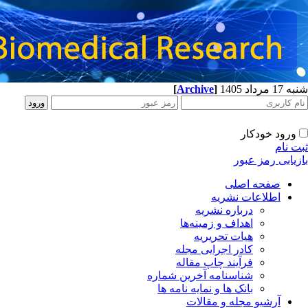
شنبه 17 مرداد 1405
]
Archive
[
ورود خودکار
ثبت نام
بازیابی رمز عبور
صفحه اصلی
اطلاعات نشریه
درباره نشریه
اهداف و زمینه‌ها
هیات تحریریه
کادر اجرایی مجله
فرآیند چاپ مقاله
شناسنامه آخرین شماره
بانک ها و نمایه نامه ها
آرشیو مجله و مقالات