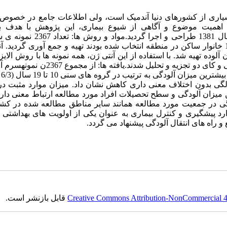
د بسیاری از کشورهای دنیا آندمیک است، ولی اطلاعات جامع در خصوص
 اهمیت موضوع و آگاهی از شیوع بیماری، این پژوهش با هدف 
سرواپیدمیولوژیک هیداتیدوز در ساکنین منطقه اسلام آباد زنجان در سال 1381 طراحی و 
افراد بالای 2 سال که به روش نمونه گیری تصادفی خوشه ای از 1000 خانوار ساکن در منطقه انتخاب شده بودند تهیه و جمع آوری گرد
وده تهیه شد. با استفاده از این آنتی ژن، همه نمونه ها با روش الایز
مستقیم مورد آزمایش قرار گرفتند. داده ها با استفاده از آزمون های تی و کای دو تجزیه و تحلیل ش
شده، 
ا 29 سال (3/3 درصد) مشاهده شد. میزان آلودگی بعد از 50 سالگی بدون اختلاف معنی داری کاهش نشان داد. میزان موارد م
ه دست آمد. هم چنین بین میزان آلودگی و سطح تحصیلات افراد مورد مطالعه ارتباط معنی د
ودگی در جمعیت مورد مطالعه همانند سایر مناطق مطالعه شده در کش
د پیشگیری و کنترل بیماری به عنوان یکی از اولویت های بهداشتی 
و راه های انتقال آلودگی پیشنهاد می گردد.
Creative Commons Attribution-NonCommercial 4.0
قابل بازنشر است.