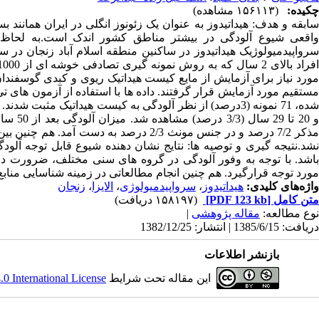
چکیده:
(۱۵۶۱۱۳ مشاهده)
سابقه و هدف: هیداتیدوز به عنوان یک زئونوز انگلی در ایران همانن
واقعی شیوع آلودگی در بیشتر مناطق کشور اندک است.به لحاظ
مورد نیاز برای آزمایش از مایع کیست هیداتیک ریوی و کبدی گوسفندان آل
و 20 ت
مذکر 7/2 درصد و در جنس مونث 2/3 درصد ب
نشد.نتیجه گیری و توصیه ها: نتایج نشان دهنده شیوع قابل توجه آل
باشد. با توجه به وفور آلودگی در گروه های سنی مختلف، ضرورت دار
مورد توجه قرارگیرد. هم چنین انجام مطالعاتی در زمینه شناسایی منابع 
واژه‌های کلیدی:
هیداتیدوز
،
سرواپیدمیولوژی
،
الایزا
،
زنجان
متن کامل
[PDF 123 kb]
(۱۵۸۱۹۷ دریافت)
نوع مطالعه:
مقاله پژوهشی
|
دریافت: 1385/6/15 | انتشار: 1382/12/25
بازنشر اطلاعات
این مقاله تحت شرایط
 International License