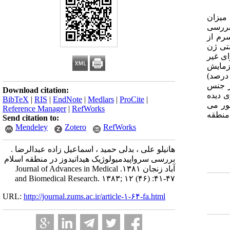
 میزان
بررسی
اجرا گردید.مواد و روش ها: تعداد 2367 نمونه ی سرم از
ید. آنتی ژن
ای غیر
دند.یافته ها: از مجموع 2367ن نمونهسرم آزمایش
71 نمونه (3درصد) از نظر آلودگی به کیست هیداتیک مثبت شدند. بیشترین میزان آلودگی به ترتیب در گروه های سنی 10 تا 19 سال (6/3 درصد)
ثبت در جنس
Download citation:
اری دیده
BibTeX
|
RIS
|
EndNote
|
Medlars
|
ProCite
|
ور می
Reference Manager
|
RefWorks
منطقه
Send citation to:
Mendeley
Zotero
RefWorks
هانیلو علی ، بدلی حمید ، اسماعیل زاده عبدالرضا .
بررسی سرواپیدمیولوژیک هیداتیدوز در منطقه‌ اسلام
آباد زنجان ۱۳۸۱. Journal of Advances in Medical
and Biomedical Research. ۱۳۸۳; ۱۲ (۴۶) :۴۱-۴۷
URL:
http://journal.zums.ac.ir/article-۱-۶۴-fa.html