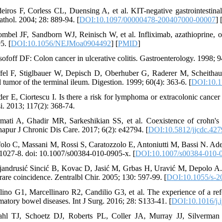
eiros F, Corless CL, Duensing A, et al. KIT-negative gastrointestina
athol. 2004; 28: 889-94. [
DOI:10.1097/00000478-200407000-00007
] 
ombel JF, Sandborn WJ, Reinisch W, et al. Infliximab, azathioprine, 
5. [
DOI:10.1056/NEJMoa0904492
] [
PMID
]
sofoff DF: Colon cancer in ulcerative colitis. Gastroenterology. 1998; 
ffel F, Stiglbauer W, Depisch D, Oberhuber G, Raderer M, Scheithaue
 tumor of the terminal ileum. Digestion. 1999; 60(4): 363-6. [
DOI:10.1
der E, Ciortescu I. Is there a risk for lymphoma or extracolonic can
si. 2013; 117(2): 368-74.
mati A, Ghadir MR, Sarkeshikian SS, et al. Coexistence of crohn's
hapur J Chronic Dis Care. 2017; 6(2): e42794. [
DOI:10.5812/jjcdc.42
folo C, Massani M, Rossi S, Caratozzolo E, Antoniutti M, Bassi N. Aden
 1027-8. doi: 10.1007/s00384-010-0905-x. [
DOI:10.1007/s00384-010-
jandrusić Sincić B, Kovac D, Jasić M, Grbas H, Uravić M, Depolo A. C
rare coincidence. Zentralbl Chir. 2005; 130: 597-99. [
DOI:10.1055/s-2
llino G1, Marcellinaro R2, Candilio G3, et al. The experience of a re
matory bowel diseases. Int J Surg. 2016; 28: S133-41. [
DOI:10.1016/j.i
ahl TJ, Schoetz DJ, Roberts PL, Coller JA, Murray JJ, Silverma