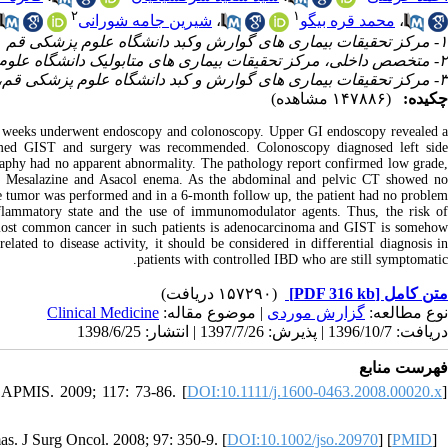
۲
۱
شیرین جامه شورانی
،
محمد قره بیگو
،
۱- مرکز تحقیقات بیماری های گوارش وکبد دانشگاه علوم پزشکی قم
۲- متخصص داخلی، مرکز تحقیقات بیماری های متابولیک دانشگاه علوم پزشکی زنجان، زنجان، ایران
۳- مرکز تحقیقات بیماری های گوارش و کبد دانشگاه علوم پزشکی قم، قم، ایران ،
چکیده:
(۱۴۷۸۸۶ مشاهده)
3 weeks underwent endoscopy and colonoscopy. Upper GI endoscopy revealed 
irmed GIST and surgery was recommended. Colonoscopy diagnosed left side
raphy had no apparent abnormality. The pathology report confirmed low grade,
ral Mesalazine and Asacol enema. As the abdominal and pelvic CT showed no
the tumor was performed and in a 6-month follow up, the patient had no problem.
nflammatory state and the use of immunomodulator agents. Thus, the risk o
e most common cancer in such patients is adenocarcinoma and GIST is somehow
lated to disease activity, it should be considered in differential diagnosis in
patients with controlled IBD who are still symptomatic.
(۱۵۷۲۹۰ دریافت)
[PDF 316 kb]
متن کامل
Clinical Medicine
| موضوع مقاله:
گزارش موردی
نوع مطالعه:
دریافت: 1396/10/7 | پذیرش: 1397/7/26 | انتشار: 1398/6/25
فهرست منابع
. APMIS. 2009; 117: 73-86. [
DOI:10.1111/j.1600-0463.2008.00020.x
]
s. J Surg Oncol. 2008; 97: 350-9. [
DOI:10.1002/jso.20970
] [
PMID
]