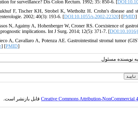
cation for surveillance? Dis Colon Rectum. 1992; 35: 850-6. [
DOI:10.1
ukhuf F, Tischer KH, Strobel K, Wietholtz H. Crohn's disease and str
enterologie. 2002; 40(3): 193-6. [
DOI:10.1055/s-2002-22320
] [
PMID
]
ssos N, Agaimy A, Hohenberger W, Croner RS. Coexistence of gastroin
 prognostic implications. Int J Surg. 2014; 12(5): 371-7. [
DOI:10.1016/j
ieco A, Cavallaro A, Potenza AE. Gastrointestinal stromal tumor (GIST
e
] [
PMID
]
به نویسنده مسئول
قابل بازنشر است.
Creative Commons Attribution-NonCommercial 4.0