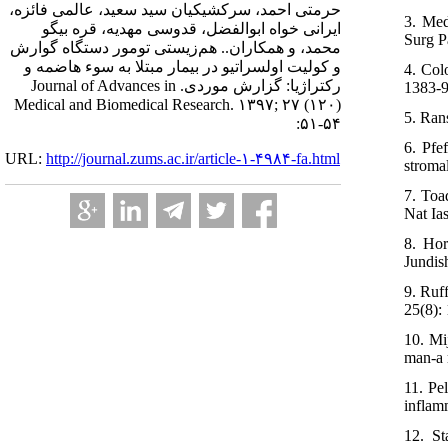
حرمتی احمد، سرکشیکیان سید سعید، عالمی فائزه،
3. Med
ایرانی خواه ابوالفضل، قدوسی مهدیه، قره بیگو
Surg P
محمد، و همکاران.. هم‌زیستی تومور دستگاه گوارش
و کولیت اولسراتیو در بیمار مبتلا به سوء هاضمه و
4. Col
رکتراژیا: گزارش موردی. Journal of Advances in
1383-9
Medical and Biomedical Research. ۱۳۹۷; ۲۷ (۱۲۰)
5. Ran
:۵۱-۵۴
6. Pfe
URL:
http://journal.zums.ac.ir/article-۱-۴۹۸۴-fa.html
stromal
7. Toa
Nat Ia
8. Hor
Jundis
9. Ruf
25(8):
10. Mi
man-a 
11. Pe
inflam
12. St