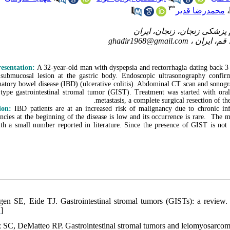
۳
*
محمدرضا قدیر
،
ghadir1968@gmail.com
resentation:
A 32-year-old man with dyspepsia and rectorrhagia dating back 
submucosal lesion at the gastric body. Endoscopic ultrasonography conf
atory bowel disease (IBD) (ulcerative colitis). Abdominal CT scan and sonog
 type gastrointestinal stromal tumor (GIST). Treatment was started with o
metastasis, a complete surgical resection of 
sion:
IBD patients are at an increased risk of malignancy due to chronic i
ncies at the beginning of the disease is low and its occurrence is rare. Th
ith a small number reported in literature. Since the presence of GIST is not re
igen SE, Eide TJ. Gastrointestinal stromal tumors (GISTs): a review
D
]
z SC, DeMatteo RP. Gastrointestinal stromal tumors and leiomyosarcoma