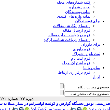
کلیه شماره‌های مجله
آخرین شماره
نمایه نویسندگان
نمایه واژه های کلیدی
برای نویسندگان
راهنمای نگارش مقالات
فرم ارسال مقاله
فرم درخواست چاپ مقاله
راهنمای دریافت شناسه ارکید
برای داوران
فرم داوری
ثبت نام و اشتراک
فرم ثبت نام
فرم اشتراک مجله
تماس با ما
فرم برقراری ارتباط
اخبار
دوره ۲۷، شماره ۱۲۰ - ( ۱۰-۱۳۹۷ )
هم‌زیستی تومور دستگاه گوارش و کولیت اولسراتیو در بیمار مبتلا به
۱
۱
فائزه 
،
سید سعید سرکشیکیان
،
احمد حرمتی