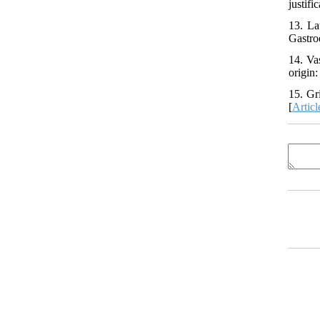
justifi
13. La
Gastro
14. Va
origin:
15. Gr
[
Articl