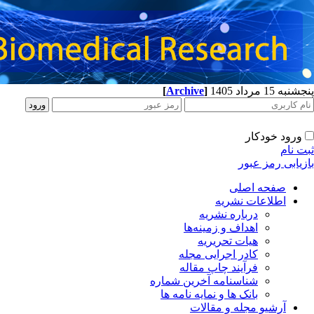
[
Archive
]
پنجشنبه 15 مرداد 1405
ورود خودکار
ثبت نام
بازیابی رمز عبور
صفحه اصلی
اطلاعات نشریه
درباره نشریه
اهداف و زمینه‌ها
هیات تحریریه
کادر اجرایی مجله
فرآیند چاپ مقاله
شناسنامه آخرین شماره
بانک ها و نمایه نامه ها
آرشیو مجله و مقالات