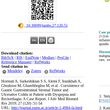
‎ 10.30699/jambs.27.120.51
Case p
2×2cm 
inflamm
spindle
Discus
Download citation:
maligna
BibTeX
|
RIS
|
EndNote
|
Medlars
|
ProCite
|
rare, w
Reference Manager
|
RefWorks
Send citation to:
Mendeley
Zotero
RefWorks
Hormati A, Sarkeshikian S S, Alemi F, Iranikhah A,
Ghodoosi M, Gharehbeglou M, et al . Coexistence of
Gastric Gastrointestinal Stromal Tumor and
Ulcerative Colitis in Patient with Dyspepsia and
1. Ste
Rectorrhagia: A Case Report. J Adv Med Biomed
[
PMI
Res 2019; 27 (120) :51-54
URL:
http://journal.zums.ac.ir/article-1-4984-fa.html
2. Kat