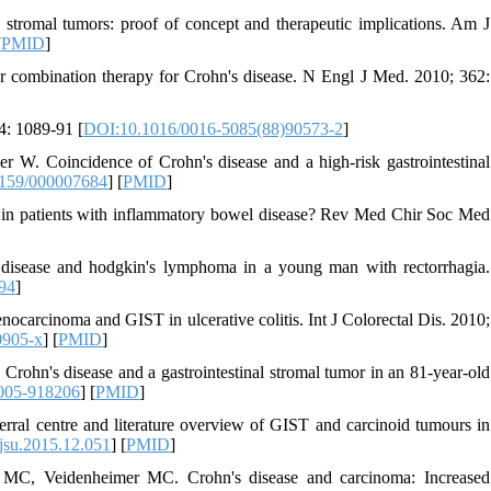
l stromal tumors: proof of concept and therapeutic implications. Am J
[
PMID
]
or combination therapy for Crohn's disease. N Engl J Med. 2010; 362:
94: 1089-91 [
DOI:10.1016/0016-5085(88)90573-2
]
r W. Coincidence of Crohn's disease and a high-risk gastrointestinal
159/000007684
] [
PMID
]
cer in patients with inflammatory bowel disease? Rev Med Chir Soc Med
 disease and hodgkin's lymphoma in a young man with rectorrhagia.
794
]
ocarcinoma and GIST in ulcerative colitis. Int J Colorectal Dis. 2010;
0905-x
] [
PMID
]
rohn's disease and a gastrointestinal stromal tumor in an 81-year-old
005-918206
] [
PMID
]
ferral centre and literature overview of GIST and carcinoid tumours in
jsu.2015.12.051
] [
PMID
]
n MC, Veidenheimer MC. Crohn's disease and carcinoma: Increased