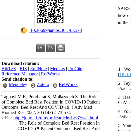
SARS-C
how ou
in the
‎ 10.30699/jambs.30.143.573
Download citation:
BibTeX
|
RIS
|
EndNote
|
Medlars
|
ProCite
|
1. Woo
Reference Manager
|
RefWorks
[
DOI:1
Send citation to:
2. Tey
Mendeley
Zotero
RefWorks
Pract.
Taghavi M R, Poorbarat S, Mollazadeh S. The Role
3. Has
of Complete Bed Rest Position In COVID-19 Patient
CoV-2.
Outcome; Bed Rest And COVID-19. J Adv Med
4. You
Biomed Res 2022; 30 (143) :573-574
Pediatr
URL:
http://journal.zums.ac.ir/article-1-6376-fa.html
The Role of Complete Bed Rest Position In
5. You
COVID-۱۹ Patient Outcome; Bed Rest And
diseas