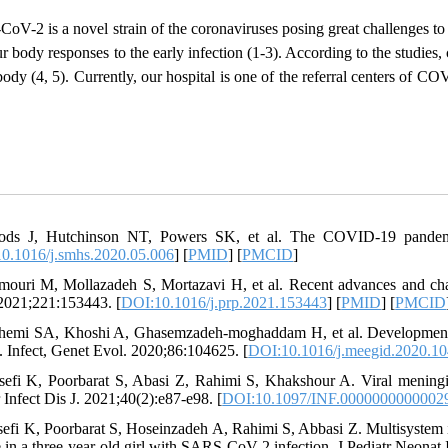
oV-2 is a novel strain of the coronaviruses posing great challenges
r body responses to the early infection
(1-3).
According to the studies,
 body
(4, 5). Currently, our hospital is one of the referral centers of 
ds J, Hutchinson NT, Powers SK, et al. The COVID-19 pandemic 
0.1016/j.smhs.2020.05.006
] [
PMID
] [
PMCID
]
mouri M, Mollazadeh S, Mortazavi H, et al. Recent advances and ch
 2021;221:153443. [
DOI:10.1016/j.prp.2021.153443
] [
PMID
] [
PMCID
hemi SA, Khoshi A, Ghasemzadeh-moghaddam H, et al. Development
 Infect, Genet Evol. 2020;86:104625. [
DOI:10.1016/j.meegid.2020.1
sefi K, Poorbarat S, Abasi Z, Rahimi S, Khakshour A. Viral meningi
 Infect Dis J. 2021;40(2):e87-e98. [
DOI:10.1097/INF.0000000000002
sefi K, Poorbarat S, Hoseinzadeh A, Rahimi S, Abbasi Z. Multisystem
e in a three-year-old girl with SARS-CoV-2 infection. J Pediatr Neona