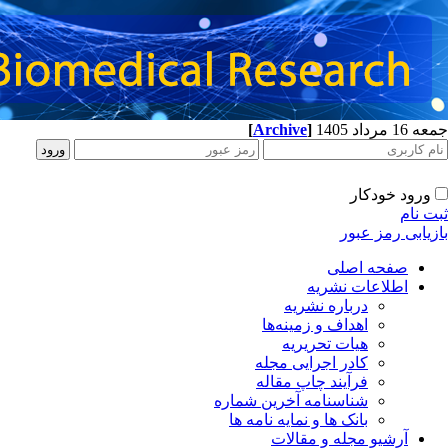
[
Archive
]
جمعه 16 مرداد 1405
ورود خودکار
ثبت نام
بازیابی رمز عبور
صفحه اصلی
اطلاعات نشریه
درباره نشریه
اهداف و زمینه‌ها
هیات تحریریه
کادر اجرایی مجله
فرآیند چاپ مقاله
شناسنامه آخرین شماره
بانک ها و نمایه نامه ها
آرشیو مجله و مقالات