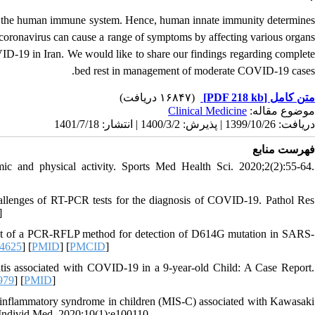
 to the human immune system. Hence, human innate immunity determines
 coronavirus can cause a range of symptoms by affecting various organs
COVID-19 in Iran. We would like to share our findings regarding complet
bed rest in management of moderate COVID-19 cases.
(۱۶۸۴۷ دریافت)
[PDF 218 kb]
متن کامل
Clinical Medicine
موضوع مقاله:
دریافت: 1399/10/26 | پذیرش: 1400/3/2 | انتشار: 1401/7/18
فهرست منابع
and physical activity. Sports Med Health Sci. 2020;2(2):55-64.
allenges of RT-PCR tests for the diagnosis of COVID-19. Pathol Res
]
 of a PCR-RFLP method for detection of D614G mutation in SARS-
04625
] [
PMID
] [
PMCID
]
tis associated with COVID-19 in a 9-year-old Child: A Case Report.
979
] [
PMID
]
 inflammatory syndrome in children (MIS-C) associated with Kawasaki
t Individ Med. 2020;10(1):e100110.