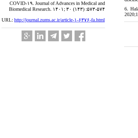
COVID-۱۹. Journal of Advances in Medical and
6. Hal
Biomedical Research. ۱۴۰۱; ۳۰ (۱۴۳) :۵۷۳-۵۷۴
2020;1
URL:
http://journal.zums.ac.ir/article-۱-۶۳۷۶-fa.html